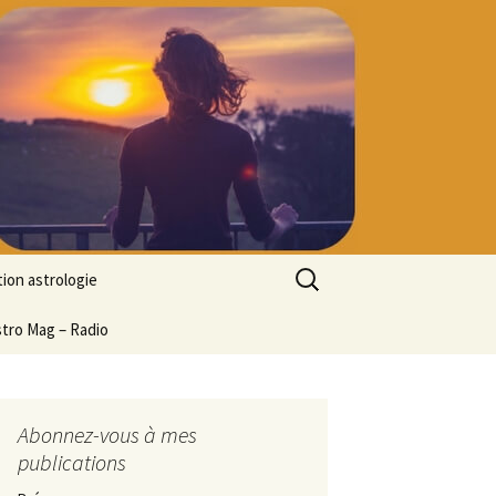
Rechercher :
ion astrologie
tion à l’ASTROLOGIE
stro Mag – Radio
 découverte
particulier
ologie
Abonnez-vous à mes
publications
ion en ligne
ogie