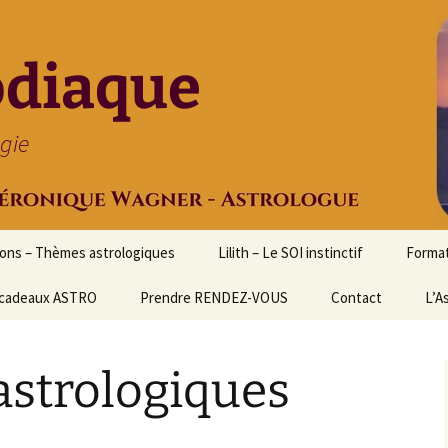
odiaque
ogie
ions – Thèmes astrologiques
Lilith – Le SOI instinctif
Format
cadeaux ASTRO
Prendre RENDEZ-VOUS
Contact
Initia
L’A
Stage
Cours 
astrologiques
d’astr
Format
Astrol