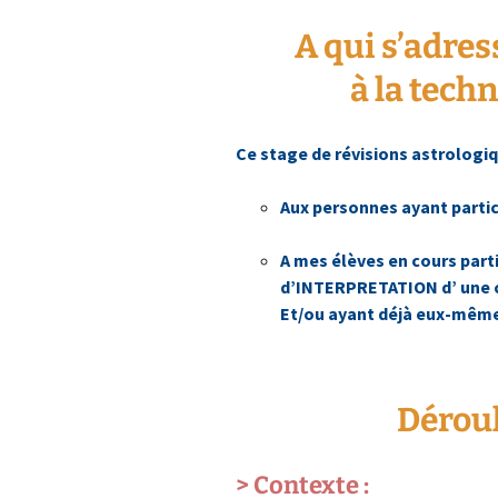
A qui s’adres
à la tech
Ce stage de révisions astrologi
Aux personnes ayant partic
A mes élèves en cours parti
d’INTERPRETATION d’ une ca
Et/ou ayant déjà eux-mêmes
Dérou
> Contexte :