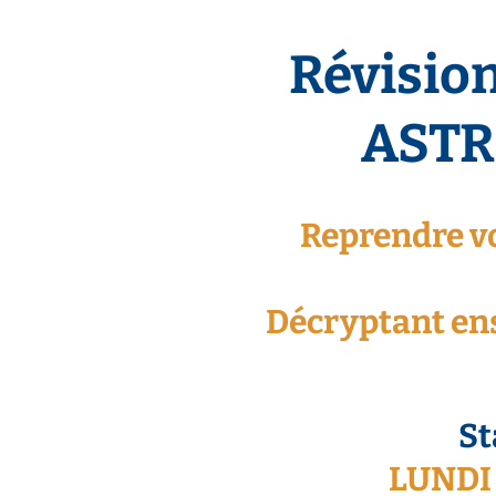
Révisio
AST
Reprendre vo
Décryptant ens
Techni
St
LUNDI 