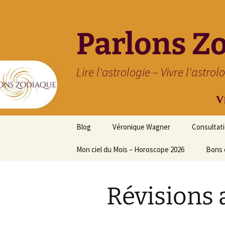
Parlons Z
Lire l'astrologie – Vivre l'astrol
Aller
Blog
Véronique Wagner
Consultat
au
contenu
Mon ciel du Mois – Horoscope 2026
Bons 
Révisions 