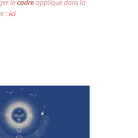
ger le
cadre
appliqué dans la
r :
ici