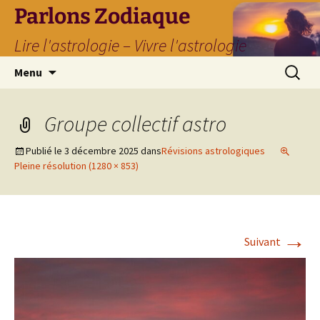
Parlons Zodiaque
Lire l'astrologie – Vivre l'astrologie
Aller
Recherc
Menu
au
contenu
Groupe collectif astro
Publié le
3 décembre 2025
dans
Révisions astrologiques
Pleine résolution (1280 × 853)
→
Suivant