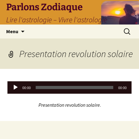
Parlons Zodiaque
Lire l'astrologie – Vivre l'astrologie
Aller
Recherc
Menu
au
contenu
Presentation revolution solaire
Lecteur
00:00
00:00
audio
Presentation revolution solaire
.