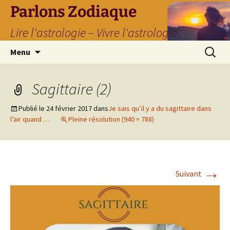
Parlons Zodiaque
Lire l'astrologie – Vivre l'astrologie
Aller
Recherc
Menu
au
contenu
Sagittaire (2)
Publié le
24 février 2017
dans
Je sais qu’il y a du sagittaire dans
l’air quand …
Pleine résolution (940 × 788)
→
Suivant