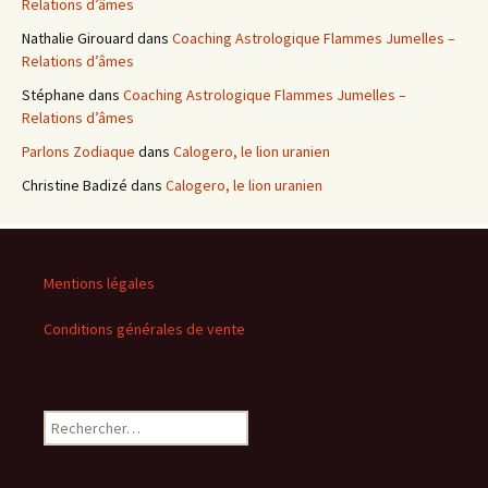
Relations d’âmes
Nathalie Girouard
dans
Coaching Astrologique Flammes Jumelles –
Relations d’âmes
Stéphane
dans
Coaching Astrologique Flammes Jumelles –
Relations d’âmes
Parlons Zodiaque
dans
Calogero, le lion uranien
Christine Badizé
dans
Calogero, le lion uranien
Mentions légales
Conditions générales de vente
Rechercher :