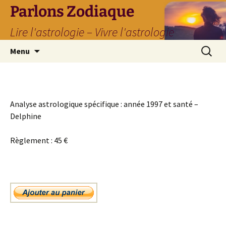
Parlons Zodiaque
Lire l'astrologie – Vivre l'astrologie
Aller
Recherc
Menu
au
contenu
Analyse astrologique spécifique : année 1997 et santé –
Delphine
Règlement : 45 €