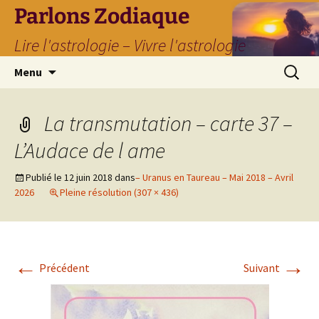
Parlons Zodiaque
Lire l'astrologie – Vivre l'astrologie
Aller
Recherc
Menu
au
contenu
La transmutation – carte 37 –
L’Audace de l ame
Publié le
12 juin 2018
dans
– Uranus en Taureau – Mai 2018 – Avril
2026
Pleine résolution (307 × 436)
←
→
Précédent
Suivant