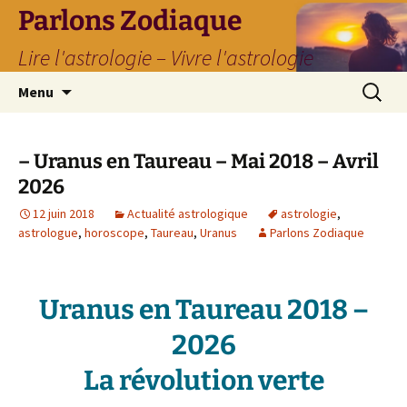
Parlons Zodiaque
Lire l'astrologie – Vivre l'astrologie
Aller
Recherc
Menu
au
contenu
– Uranus en Taureau – Mai 2018 – Avril
2026
12 juin 2018
Actualité astrologique
astrologie
,
astrologue
,
horoscope
,
Taureau
,
Uranus
Parlons Zodiaque
Uranus en Taureau 2018 –
2026
La révolution verte