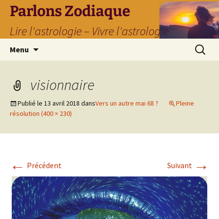
Parlons Zodiaque
Lire l'astrologie – Vivre l'astrologie
Aller
Recherc
Menu
au
contenu
visionnaire
Publié le
13 avril 2018
dans
Vers un autre mai 68 ?
Pleine
résolution (400 × 230)
←
→
Précédent
Suivant