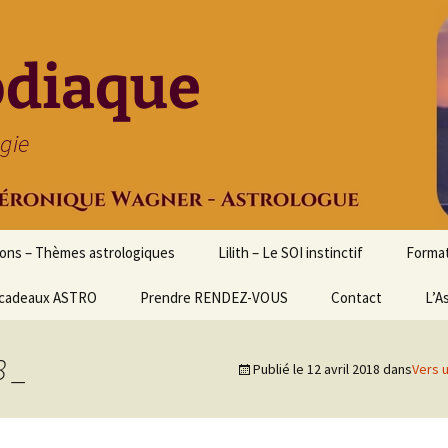
odiaque
ogie
ions – Thèmes astrologiques
Lilith – Le SOI instinctif
Format
cadeaux ASTRO
Prendre RENDEZ-VOUS
Contact
Initia
L’A
Stage
Cours 
8 _
Publié le
12 avril 2018
dans
Vers u
d’astr
Format
Astrol