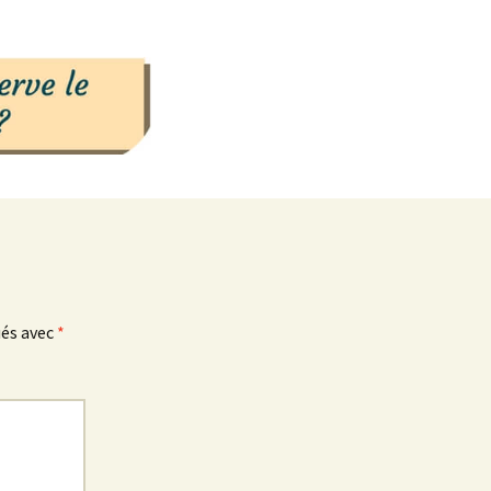
ués avec
*