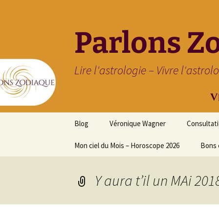
Parlons Z
Lire l'astrologie – Vivre l'astrol
Aller
Blog
Véronique Wagner
Consultat
au
contenu
Mon ciel du Mois – Horoscope 2026
Bons 
Y aura t’il un MAi 201