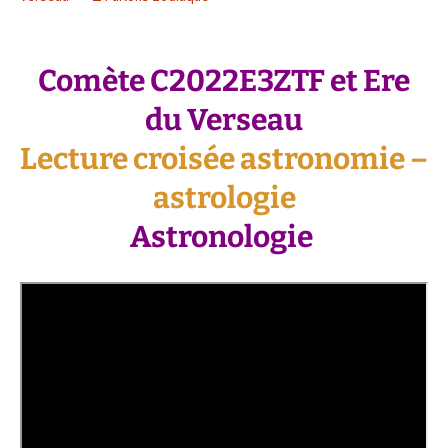
Comète C2022E3ZTF et Ere
du Verseau
Lecture croisée astronomie –
astrologie
Astronologie