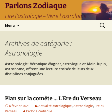
Parlons Zodiaque
Lire l'astrologie – Vivre l'astrologie
Aller
Recherc
Menu
au
contenu
Archives de catégorie :
Astronologie
Astronologie : Véronique Wagner, astrologue et Alain Jupin,
astronome, offrent une lecture croisée de leurs deux
disciplines conjuguées.
Plan sur la comète … L’Ere du Verseau
6 février 2023
Actualité astrologique
,
Astronologie
,
Ere du
Verseau
Parlons Zodiaque