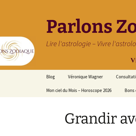
Parlons Z
Lire l'astrologie – Vivre l'astrol
Aller
Blog
Véronique Wagner
Consultat
au
contenu
Mon ciel du Mois – Horoscope 2026
Bons 
Grandir ave