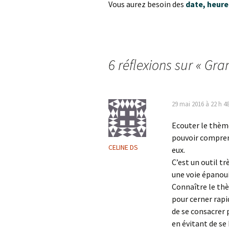
Vous aurez besoin des
date, heure
6 réflexions sur «
Gran
29 mai 2016 à 22 h 4
Ecouter le thèm
pouvoir compren
CELINE DS
eux.
C’est un outil t
une voie épanou
Connaître le th
pour cerner rap
de se consacrer 
en évitant de se