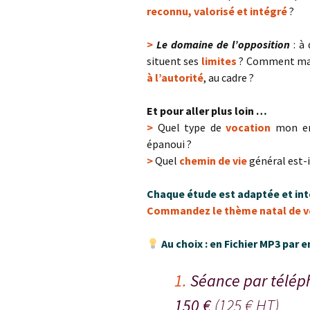
reconnu, valorisé et intégré
?
>
Le domaine de l’opposition
: à 
situent ses
limites
? Comment mani
à l’autorité
, au cadre ?
Et pour aller plus loin …
>
Quel type de
vocation
mon enf
épanoui ?
>
Quel
chemin de vie
général est-i
Chaque étude est adaptée et inte
Commandez le thè
me natal d
e v
Au choix : en Fichier MP3 pa
1.
Séance par télép
150 €
(125 € HT)