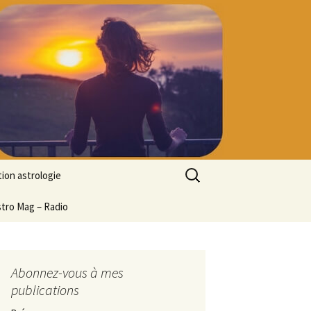
Rechercher :
ion astrologie
tion à l’ASTROLOGIE
stro Mag – Radio
 découverte
particulier
ologie
Abonnez-vous à mes
publications
ion en ligne
ogie