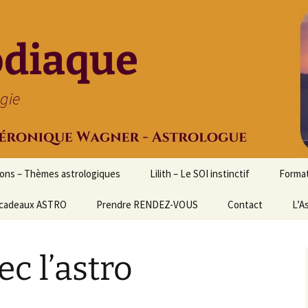
odiaque
ogie
ions – Thèmes astrologiques
Lilith – Le SOI instinctif
Format
cadeaux ASTRO
Prendre RENDEZ-VOUS
Contact
Initia
L’A
Stage
Cours 
c l’astro
d’astr
Format
Astrol