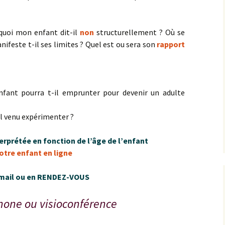
quoi mon enfant dit-il
non
structurellement ? Où se
feste t-il ses limites ? Quel est ou sera son
rapport
ant pourra t-il emprunter pour devenir un adulte
l venu expérimenter ?
rprétée en fonction de l’âge de l’enfant
otre enfant en ligne
r email ou en RENDEZ-VOUS
hone ou visioconférence