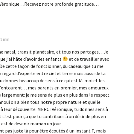
 Véronique…Recevez notre profonde gratitude…
59 min
 natal, transit planétaire, et tous nos partages…Je
que j’ai hâte d’avoir des enfants
et de travailler avec
! De cette façon de fonctionner, du cadeau que tu me
n regard d’experte entre ciel et terre mais aussi de ta
tu donnes beaucoup de sens à ce qui est là: moi et les
m’entourent… mes parents en premier, mes amoureux
 largement: je me sens de plus en plus dans le respect
car oui on a bien tous notre propre nature et quelle
r à leur découverte. MERCI Véronique, tu donnes sens à
 c’est pour ça que tu contribues à un désir de plus en
i est de devenir maman un jour.
nt pas juste là pour être écoutés à un instant T, mais