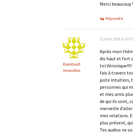
Merci beaucoup
Répondre
21 mars 2016 à 23 h 
Après mon thème
dis haut et fort 
Raimbault
toi Véronique!!!
Amandine
fais à travers to
juste intuition, 
personnes qui 
et mes amis plus
de qui ils sont, 
merveille d’alle
mes relations. Et
plus présent, qu
Tes audios ne so