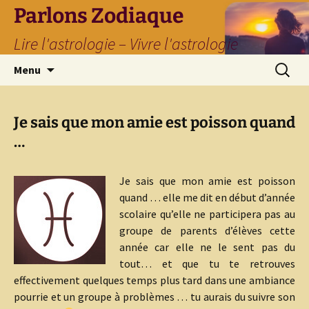
Parlons Zodiaque
Lire l'astrologie – Vivre l'astrologie
Aller
Recherc
Menu
au
contenu
Je sais que mon amie est poisson quand
…
Je sais que mon amie est poisson
quand … elle me dit en début d’année
scolaire qu’elle ne participera pas au
groupe de parents d’élèves cette
année car elle ne le sent pas du
tout… et que tu te retrouves
effectivement quelques temps plus tard dans une ambiance
pourrie et un groupe à problèmes … tu aurais du suivre son