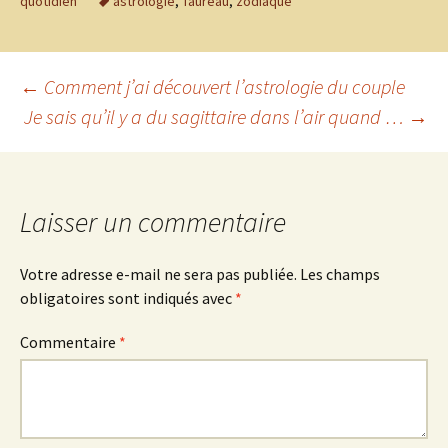
quotidien
astrologie
,
Taureau
,
zodiaque
Navigation
←
Comment j’ai découvert l’astrologie du couple
Je sais qu’il y a du sagittaire dans l’air quand …
→
des
articles
Laisser un commentaire
Votre adresse e-mail ne sera pas publiée.
Les champs
obligatoires sont indiqués avec
*
Commentaire
*