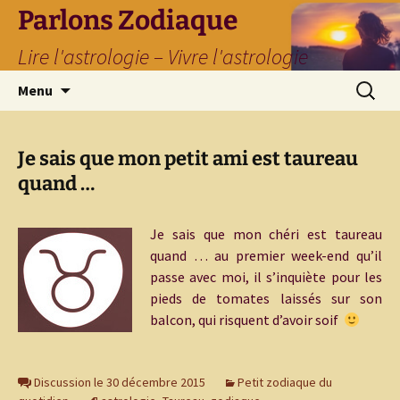
Parlons Zodiaque
Lire l'astrologie – Vivre l'astrologie
Aller
Recherc
Menu
au
contenu
Je sais que mon petit ami est taureau
quand …
Je sais que mon chéri est taureau
quand … au premier week-end qu’il
passe avec moi, il s’inquiète pour les
pieds de tomates laissés sur son
balcon, qui risquent d’avoir soif
Discussion le 30 décembre 2015
Petit zodiaque du