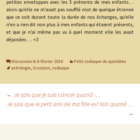
petites enveloppes avec les 3 prénoms de mes enfants…
alors qu’elle ne m’avait pas soufflé mot de quelque étrenne
que ce soit durant toute la durée de nos échanges, qu’elle
n’en a rien dit non plus à mes enfants qui étaient présents,
et que je n’ai même pas vu à quel moment elle les avait
déposées … <3
Discussion le 8 février 2016
Petit zodiaque du quotidien
astrologie
,
Scorpion
,
zodiaque
Navigation
←
Je sais que je suis cancer quand …
Je sais que le petit ami de ma fille est lion quand …
→
des
articles