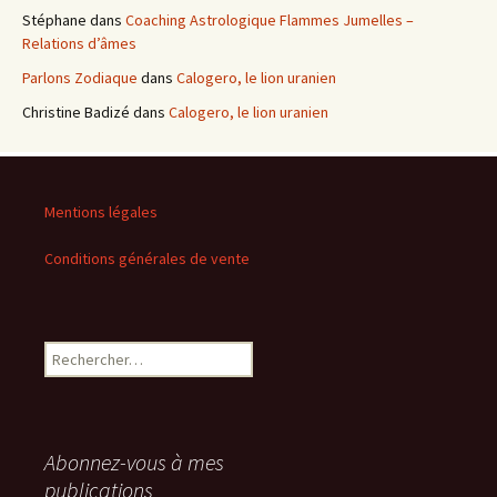
Stéphane
dans
Coaching Astrologique Flammes Jumelles –
Relations d’âmes
Parlons Zodiaque
dans
Calogero, le lion uranien
Christine Badizé
dans
Calogero, le lion uranien
Mentions légales
Conditions générales de vente
Rechercher :
Abonnez-vous à mes
publications