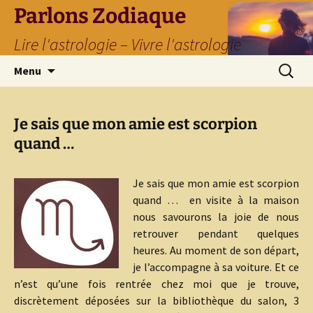
Parlons Zodiaque
Lire l'astrologie – Vivre l'astrologie
Aller
Recherc
Menu
au
contenu
Je sais que mon amie est scorpion
quand …
Je sais que mon amie est scorpion
quand …
en visite à la maison
nous savourons la joie de nous
retrouver pendant quelques
heures. Au moment de son départ,
je l’accompagne à sa voiture. Et ce
n’est qu’une fois rentrée chez moi que je trouve,
discrètement déposées sur la bibliothèque du salon, 3