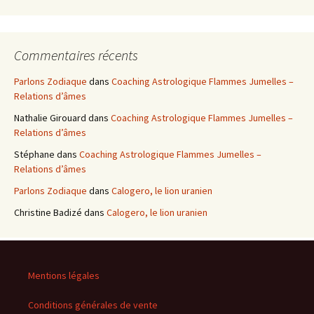
Commentaires récents
Parlons Zodiaque
dans
Coaching Astrologique Flammes Jumelles –
Relations d’âmes
Nathalie Girouard
dans
Coaching Astrologique Flammes Jumelles –
Relations d’âmes
Stéphane
dans
Coaching Astrologique Flammes Jumelles –
Relations d’âmes
Parlons Zodiaque
dans
Calogero, le lion uranien
Christine Badizé
dans
Calogero, le lion uranien
Mentions légales
Conditions générales de vente