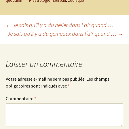
quotidien
astrologie
,
Taureau
,
zodiaque
Navigation
←
Je sais qu’il y a du bélier dans l’air quand …
Je sais qu’il y a du gémeaux dans l’air quand …
→
des
articles
Laisser un commentaire
Votre adresse e-mail ne sera pas publiée.
Les champs
obligatoires sont indiqués avec
*
Commentaire
*