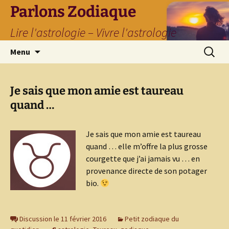
Parlons Zodiaque
Lire l'astrologie – Vivre l'astrologie
Aller
Recherc
Menu
au
contenu
Je sais que mon amie est taureau
quand …
Je sais que mon amie est taureau
quand … elle m’offre la plus grosse
courgette que j’ai jamais vu … en
provenance directe de son potager
bio.
Discussion le 11 février 2016
Petit zodiaque du