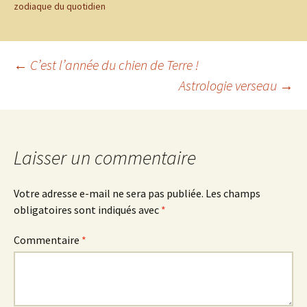
zodiaque du quotidien
Navigation
←
C’est l’année du chien de Terre !
Astrologie verseau
→
des
articles
Laisser un commentaire
Votre adresse e-mail ne sera pas publiée.
Les champs
obligatoires sont indiqués avec
*
Commentaire
*