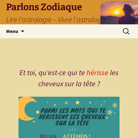
Parlons Zodiaque
Lire l'astrologie – Vivre l'astrologie
Aller
Recherc
Menu
au
contenu
Et toi, qu’est-ce qui te
hérisse
les
cheveux sur la tête ?