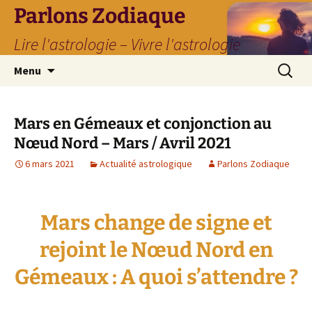
Parlons Zodiaque
Lire l'astrologie – Vivre l'astrologie
Aller
Recherc
Menu
au
contenu
Mars en Gémeaux et conjonction au
Nœud Nord – Mars / Avril 2021
6 mars 2021
Actualité astrologique
Parlons Zodiaque
Mars change de signe et
rejoint le Nœud Nord en
Gémeaux : A quoi s’attendre ?