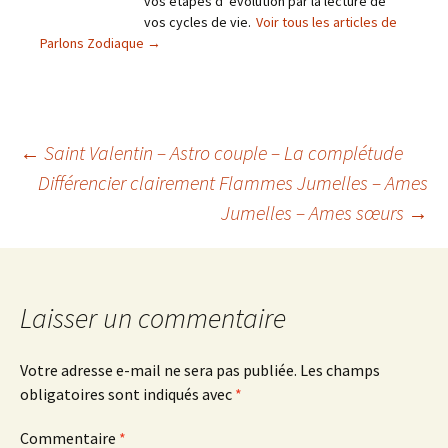
vos étapes d' évolution par la lecture de
vos cycles de vie.
Voir tous les articles de
Parlons Zodiaque
→
Navigation
←
Saint Valentin – Astro couple – La complétude
Différencier clairement Flammes Jumelles – Ames
Jumelles – Ames sœurs
→
des
articles
Laisser un commentaire
Votre adresse e-mail ne sera pas publiée.
Les champs
obligatoires sont indiqués avec
*
Commentaire
*