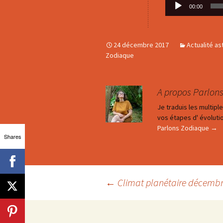
Lecteur
00:00
audio
24 décembre 2017
Actualité as
Zodiaque
A propos Parlon
Je traduis les multip
vos étapes d' évolutio
Parlons Zodiaque
→
Shares
Navigation
←
Climat planétaire décembr
des