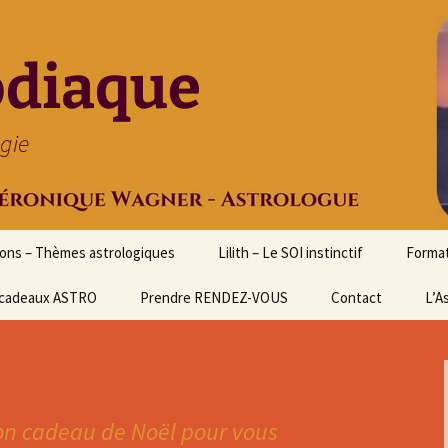
odiaque
ogie
ions – Thèmes astrologiques
Lilith – Le SOI instinctif
Format
cadeaux ASTRO
Prendre RENDEZ-VOUS
Contact
Initia
L’A
Stage
Cours 
d’astr
Format
n cadeau de Noël pour vous
Astrol