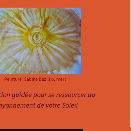
Peinture :
Sabine Bazillio
, merci !
ion guidée pour se ressourcer au
ayonnement de votre Soleil