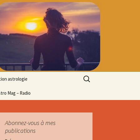
Rechercher :
ion astrologie
tion à l’ASTROLOGIE
stro Mag – Radio
 découverte
particulier
ologie
Abonnez-vous à mes
publications
ion en ligne
ogie