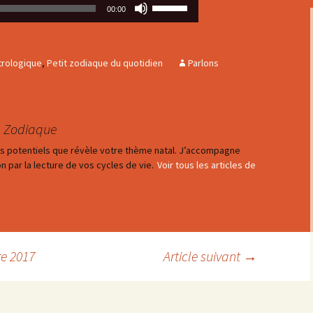
Utilisez
00:00
les
flèches
haut/bas
trologique
,
Petit zodiaque du quotidien
Parlons
pour
augmenter
ou
diminuer
s Zodiaque
le
les potentiels que révèle votre thème natal. J’accompagne
volume.
n par la lecture de vos cycles de vie.
Voir tous les articles de
e 2017
Article suivant
→