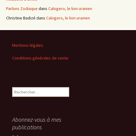
Parlons Zodiaque
dans
Calogero, le lion uranien
Christine Badizé
dans
Calogero, le lion uranien
Mentions légales
Conditions générales de vente
Rechercher :
Abonnez-vous à mes
publications