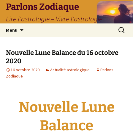
Parlons Zodiaque
Lire l'astrologie – Vivre l'astrologie
Aller
Recherc
Menu
au
contenu
Nouvelle Lune Balance du 16 octobre
2020
16 octobre 2020
Actualité astrologique
Parlons
Zodiaque
Nouvelle Lune
Balance