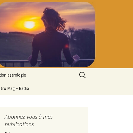
Rechercher :
ion astrologie
tion à l’ASTROLOGIE
stro Mag – Radio
 découverte
particulier
ologie
Abonnez-vous à mes
publications
ion en ligne
ogie