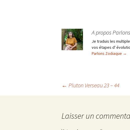
A propos Parlon
Je traduis les multip
vos étapes d' évolutio
Parlons Zodiaque
→
Navigation
←
Pluton Verseau 23 – 44
des
Laisser un commenta
articles