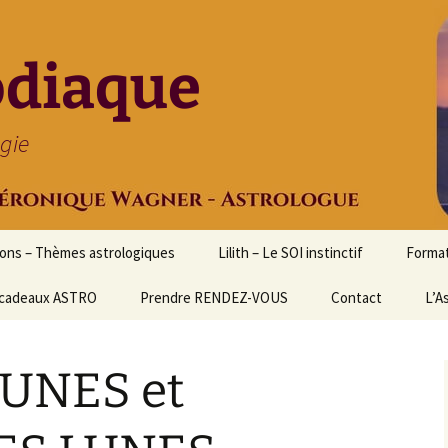
odiaque
ogie
ions – Thèmes astrologiques
Lilith – Le SOI instinctif
Format
cadeaux ASTRO
Prendre RENDEZ-VOUS
Contact
Initia
L’A
Stage
Cours 
LUNES et
d’astr
Format
Astrol