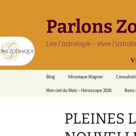
Parlons Z
Lire l'astrologie – Vivre l'astrol
Aller
Blog
Véronique Wagner
Consultat
au
contenu
Mon ciel du Mois – Horoscope 2026
Bons 
PLEINES 