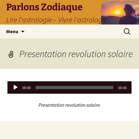
Parlons Zodiaque
Lire l'astrologie – Vivre l'astrologie
Aller
Recherc
Menu
au
contenu
Presentation revolution solaire
Lecteur
00:00
00:00
audio
Presentation revolution solaire
.