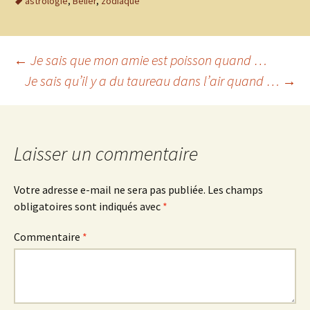
astrologie
,
Bélier
,
zodiaque
Navigation
←
Je sais que mon amie est poisson quand …
Je sais qu’il y a du taureau dans l’air quand …
→
des
articles
Laisser un commentaire
Votre adresse e-mail ne sera pas publiée.
Les champs
obligatoires sont indiqués avec
*
Commentaire
*