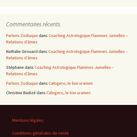
Commentaires récents
Parlons Zodiaque
dans
Coaching Astrologique Flammes Jumelles –
Relations d’âmes
Nathalie Girouard
dans
Coaching Astrologique Flammes Jumelles –
Relations d’âmes
Stéphane
dans
Coaching Astrologique Flammes Jumelles –
Relations d’âmes
Parlons Zodiaque
dans
Calogero, le lion uranien
Christine Badizé
dans
Calogero, le lion uranien
Mentions légales
Conditions générales de vente