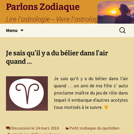
Parlons Zodiaque
Lire l'astrologie – Vivre l'astrologie
Aller
Recherc
Menu
au
contenu
Je sais qu’il y a du bélier dans l’air
quand …
Je sais qu’il y a du bélier dans l’air
quand … un ami de ma fille s’ auto
proclame maître du jeu de rôle dans
lequel il embarque d’autres acolytes
tous motivés à le suivre.
Discussion le 24 mars 2016
Petit zodiaque du quotidien