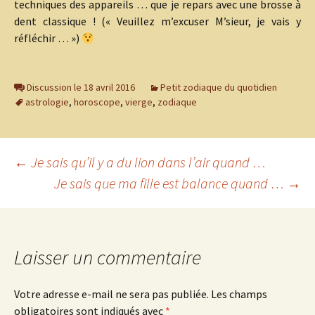
techniques des appareils … que je repars avec une brosse à
dent classique ! (« Veuillez m’excuser M’sieur, je vais y
réfléchir … »)
Discussion le 18 avril 2016
Petit zodiaque du quotidien
astrologie
,
horoscope
,
vierge
,
zodiaque
Navigation
←
Je sais qu’il y a du lion dans l’air quand …
Je sais que ma fille est balance quand …
→
des
articles
Laisser un commentaire
Votre adresse e-mail ne sera pas publiée.
Les champs
obligatoires sont indiqués avec
*