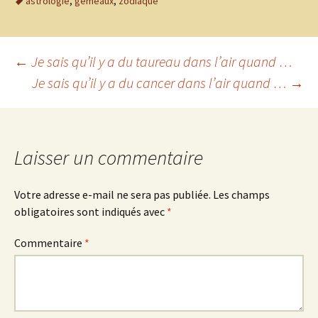
astrologie
,
gémeaux
,
zodiaque
Navigation
←
Je sais qu’il y a du taureau dans l’air quand …
Je sais qu’il y a du cancer dans l’air quand …
→
des
articles
Laisser un commentaire
Votre adresse e-mail ne sera pas publiée.
Les champs
obligatoires sont indiqués avec
*
Commentaire
*