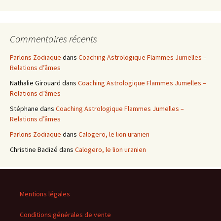
Commentaires récents
Parlons Zodiaque
dans
Coaching Astrologique Flammes Jumelles –
Relations d’âmes
Nathalie Girouard
dans
Coaching Astrologique Flammes Jumelles –
Relations d’âmes
Stéphane
dans
Coaching Astrologique Flammes Jumelles –
Relations d’âmes
Parlons Zodiaque
dans
Calogero, le lion uranien
Christine Badizé
dans
Calogero, le lion uranien
Mentions légales
Conditions générales de vente