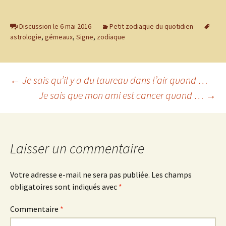
Discussion le 6 mai 2016
Petit zodiaque du quotidien
astrologie
,
gémeaux
,
Signe
,
zodiaque
Navigation
←
Je sais qu’il y a du taureau dans l’air quand …
Je sais que mon ami est cancer quand …
→
des
articles
Laisser un commentaire
Votre adresse e-mail ne sera pas publiée.
Les champs
obligatoires sont indiqués avec
*
Commentaire
*