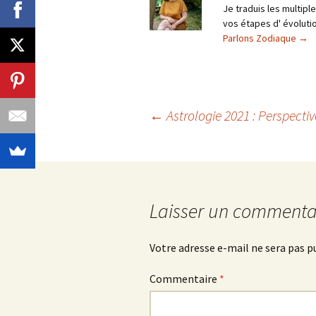
Je traduis les multip
vos étapes d' évolutio
Parlons Zodiaque
→
Navigation
←
Astrologie 2021 : Perspectiv
des
articles
Laisser un commenta
Votre adresse e-mail ne sera pas p
Commentaire
*