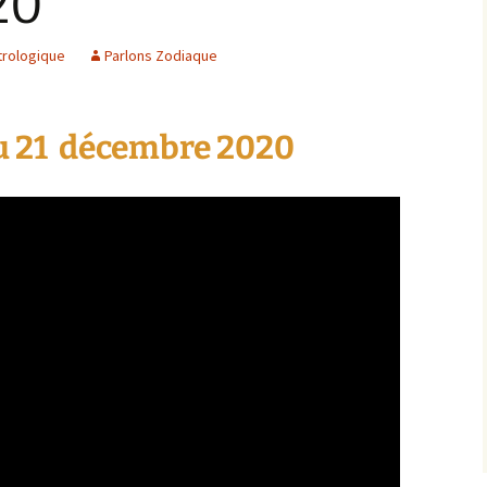
20
trologique
Parlons Zodiaque
u 21
décembre 2020