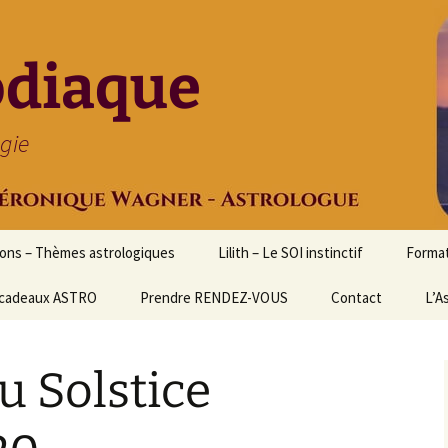
odiaque
ogie
ions – Thèmes astrologiques
Lilith – Le SOI instinctif
Format
cadeaux ASTRO
Prendre RENDEZ-VOUS
Contact
Initia
L’A
Stage
Cours 
u Solstice
d’astr
Format
Astrol