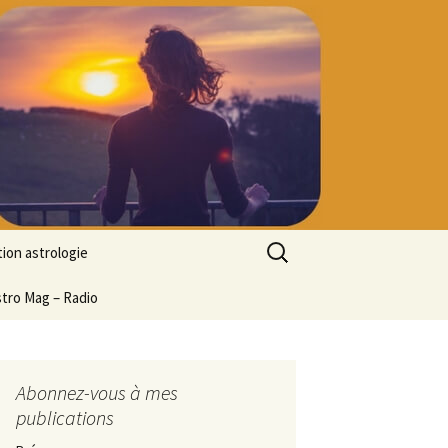
Rechercher :
ion astrologie
tion à l’ASTROLOGIE
stro Mag – Radio
 découverte
particulier
ologie
Abonnez-vous à mes
publications
ion en ligne
ogie