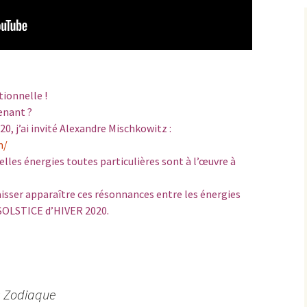
tionnelle !
tenant ?
0, j’ai invité Alexandre Mischkowitz :
m/
les énergies toutes particulières sont à l’œuvre à
aisser apparaître ces résonnances entre les énergies
ce SOLSTICE d’HIVER 2020.
s Zodiaque