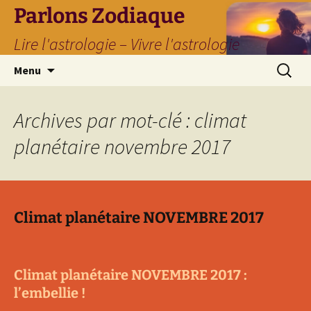
Parlons Zodiaque
Lire l'astrologie – Vivre l'astrologie
Aller
Recherc
Menu
au
contenu
Archives par mot-clé : climat
planétaire novembre 2017
Climat planétaire NOVEMBRE 2017
Climat planétaire NOVEMBRE 2017 :
l’embellie !