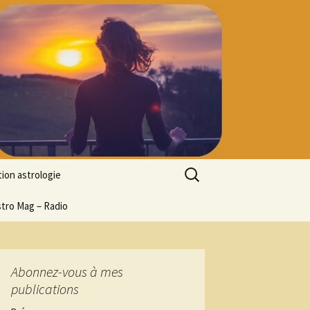
Rechercher :
ion astrologie
tion à l’ASTROLOGIE
stro Mag – Radio
 découverte
particulier
ologie
Abonnez-vous à mes
publications
ion en ligne
ogie