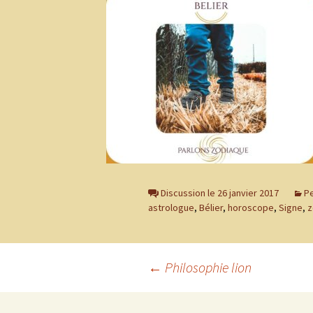
Discussion le 26 janvier 2017
Pe
astrologue
,
Bélier
,
horoscope
,
Signe
,
z
Navigation
←
Philosophie lion