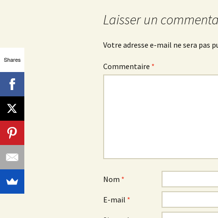
des
Laisser un commenta
articles
Votre adresse e-mail ne sera pas p
Shares
Commentaire
*
Nom
*
E-mail
*