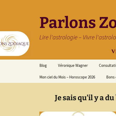
Parlons Z
Lire l'astrologie – Vivre l'astrol
Aller
Blog
Véronique Wagner
Consultat
au
contenu
Mon ciel du Mois – Horoscope 2026
Bons 
Je sais qu’il y a d