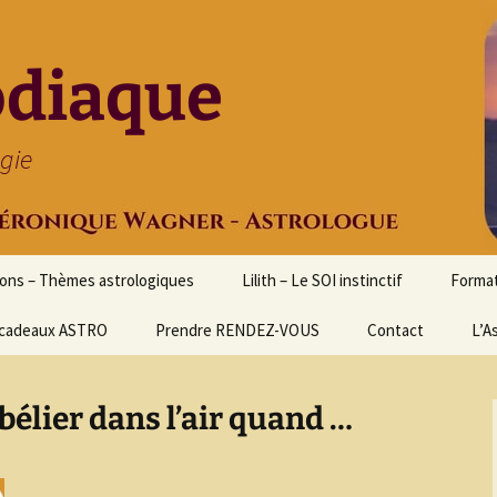
odiaque
ogie
ions – Thèmes astrologiques
Lilith – Le SOI instinctif
Format
cadeaux ASTRO
Prendre RENDEZ-VOUS
Contact
Initia
L’A
Stage
Cours 
u bélier dans l’air quand …
d’astr
Format
Astrol