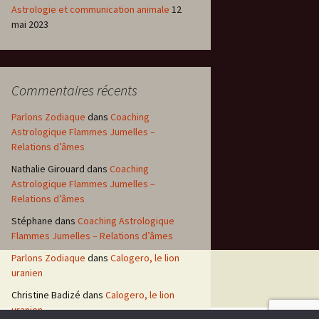
Astrologie et communication animale
12
mai 2023
Commentaires récents
Parlons Zodiaque
dans
Coaching
Astrologique Flammes Jumelles –
Relations d’âmes
Nathalie Girouard
dans
Coaching
Astrologique Flammes Jumelles –
Relations d’âmes
Stéphane
dans
Coaching Astrologique
Flammes Jumelles – Relations d’âmes
Parlons Zodiaque
dans
Calogero, le lion
uranien
Christine Badizé
dans
Calogero, le lion
uranien