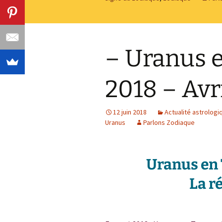
– Uranus 
2018 – Avr
12 juin 2018
Actualité astrologi
Uranus
Parlons Zodiaque
Uranus en 
La r