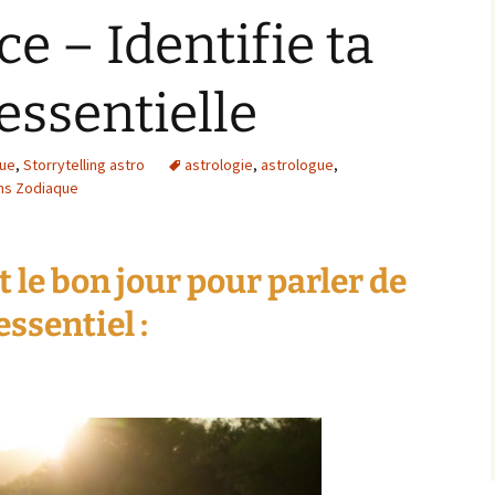
e – Identifie ta
essentielle
que
,
Storrytelling astro
astrologie
,
astrologue
,
ns Zodiaque
t le bon jour pour parler de
ssentiel :
Lune