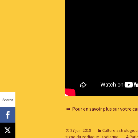
Shares
➡ Pour en savoir plus sur votre car
27 juin 2018
Culture astrologiq
signe du zodiaque
,
zodiaque
Parl