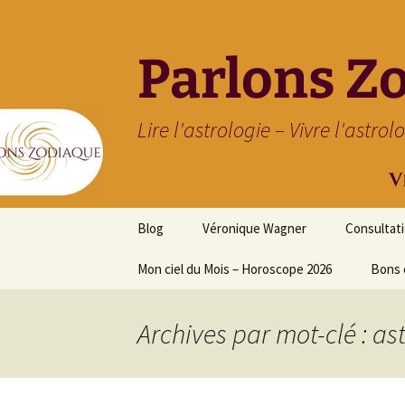
Parlons Z
Lire l'astrologie – Vivre l'astrol
Aller
Blog
Véronique Wagner
Consultat
au
contenu
Mon ciel du Mois – Horoscope 2026
Bons 
Archives par mot-clé : as