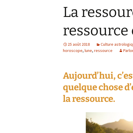
La ressourc
ressource 
25 août 2018
Culture astrologi
horoscope
,
lune
,
ressource
Parlo
Aujourd’hui, c’es
quelque chose d’e
la ressource
.
La 