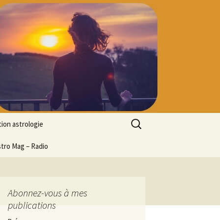
Rechercher :
ion astrologie
tion à l’ASTROLOGIE
stro Mag – Radio
 découverte
particulier
ologie
Abonnez-vous à mes
publications
ion en ligne
ogie