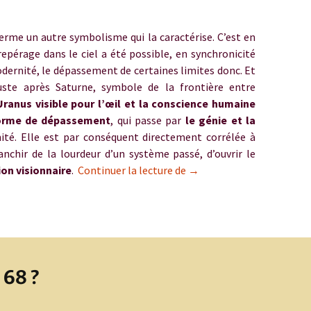
u
rme un autre symbolisme qui la caractérise. C’est en
repérage dans le ciel a été possible, en synchronicité
odernité, le dépassement de certaines limites donc. Et
uste après Saturne, symbole de la frontière entre
Uranus visible pour l’œil et la conscience humaine
forme de dépassement
, qui passe par
le génie et la
té. Elle est par conséquent directement corrélée à
ranchir de la lourdeur d’un système passé, d’ouvrir le
– Uranus en Taureau – Mai 
ion visionnaire
.
Continuer la lecture de
→
 68 ?