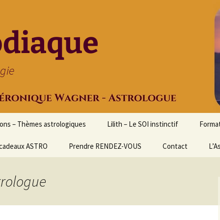
odiaque
ogie
ions – Thèmes astrologiques
Lilith – Le SOI instinctif
Format
cadeaux ASTRO
Prendre RENDEZ-VOUS
Contact
Initia
L’A
Stage
Cours 
trologue
d’astr
Format
Astrol