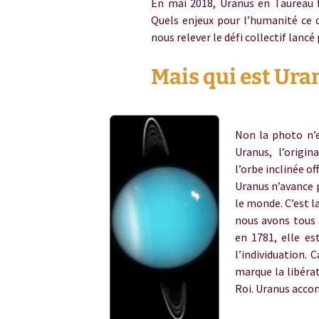
En mai 2018, Uranus en Taureau f
Quels enjeux pour l’humanité ce 
nous relever le défi collectif lanc
Mais qui est Ura
Uranus taureau
Non la photo n’e
Uranus, l’origi
l’orbe inclinée o
Uranus n’avance 
le monde. C’est l
nous avons tous 
en 1781, elle es
l’individuation. 
marque la libérat
Roi. Uranus acc