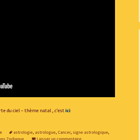
te du ciel – thème natal , c’est
ici
ue
astrologie
,
astrologue
,
Cancer
,
signe astrologique
,
ons Zodiaque
Laisser un commentaire