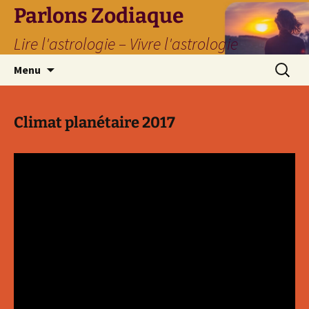
Parlons Zodiaque
Lire l'astrologie – Vivre l'astrologie
Aller
Recherc
Menu
au
contenu
Climat planétaire 2017