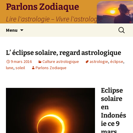
Parlons Zodiaque
Lire l'astrologie – Vivre l'astrologie
Aller
Recherc
Menu
au
contenu
L’ éclipse solaire, regard astrologique
9 mars 2016
Culture astrologique
astrologie
,
éclipse
,
lune
,
soleil
Parlons Zodiaque
Eclipse
solaire
en
Indonés
ie ce 9
mars