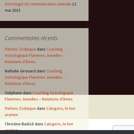
Astrologie et communication animale
12
mai 2023
Commentaires récents
Parlons Zodiaque
dans
Coaching
Astrologique Flammes Jumelles –
Relations d’âmes
Nathalie Girouard
dans
Coaching
Astrologique Flammes Jumelles –
Relations d’âmes
Stéphane
dans
Coaching Astrologique
Flammes Jumelles – Relations d’âmes
Parlons Zodiaque
dans
Calogero, le lion
uranien
Christine Badizé
dans
Calogero, le lion
uranien