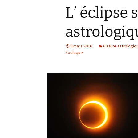
L’ éclipse 
astrologiq
9 mars 2016
Culture astrologiq
Zodiaque