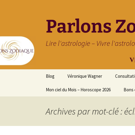
Parlons Z
Lire l'astrologie – Vivre l'astrol
Aller
Blog
Véronique Wagner
Consultat
au
contenu
Mon ciel du Mois – Horoscope 2026
Bons 
Archives par mot-clé : éc