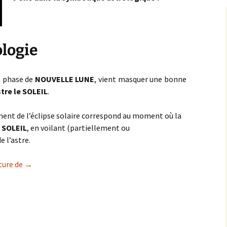
ologie
n phase de
NOUVELLE LUNE
, vient masquer une bonne
tre le SOLEIL
.
ent de l’
éclipse
solaire correspond au moment où la
u
SOLEIL
, en voilant (partiellement ou
 l’astre.
L’ éclipse solaire, regard astrologique
ture de
→