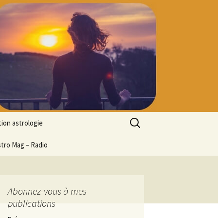
Rechercher :
ion astrologie
tion à l’ASTROLOGIE
stro Mag – Radio
 découverte
particulier
ologie
Abonnez-vous à mes
publications
ion en ligne
ogie