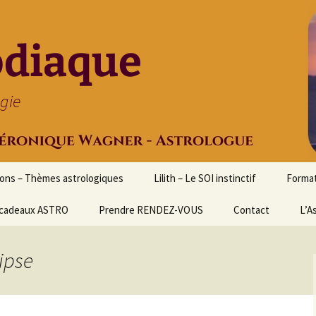
odiaque
ogie
ions – Thèmes astrologiques
Lilith – Le SOI instinctif
Format
cadeaux ASTRO
Prendre RENDEZ-VOUS
Contact
Initia
L’A
Stage
Cours 
lipse
d’astr
Format
Astrol