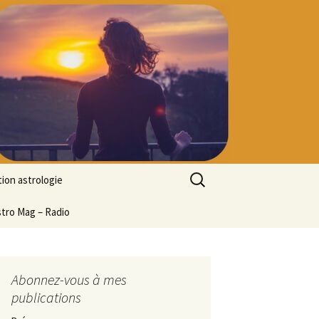
Rechercher :
ion astrologie
tion à l’ASTROLOGIE
stro Mag – Radio
 découverte
particulier
ologie
Abonnez-vous à mes
publications
ion en ligne
ogie