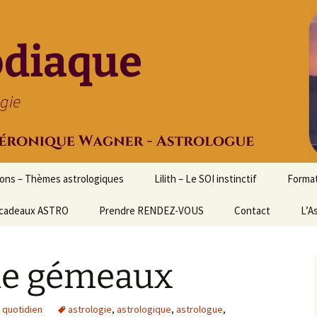
odiaque
ogie
ions – Thèmes astrologiques
Lilith – Le SOI instinctif
Format
cadeaux ASTRO
Prendre RENDEZ-VOUS
Contact
Initia
L’A
Stage
Cours 
ie gémeaux
d’astr
Format
Astrol
 quotidien
astrologie
,
astrologique
,
astrologue
,