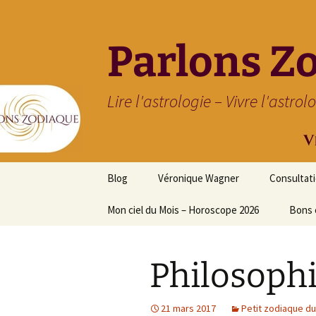
Parlons Z
Lire l'astrologie – Vivre l'astrol
Aller
Blog
Véronique Wagner
Consultat
au
contenu
Mon ciel du Mois – Horoscope 2026
Bons 
Philosoph
21 mars 2017
Petit zodiaque du