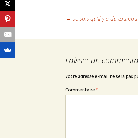
Navigation
←
Je sais qu’il y a du taurea
des
articles
Laisser un commenta
Votre adresse e-mail ne sera pas p
Commentaire
*