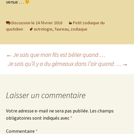
venue …
Discussion le 24 février 2016
Petit zodiaque du
quotidien
astrologie
,
Taureau
,
zodiaque
Navigation
←
Je sais que mon fils est bélier quand …
Je sais qu’il y a du gémeaux dans l’air quand …
→
des
articles
Laisser un commentaire
Votre adresse e-mail ne sera pas publiée.
Les champs
obligatoires sont indiqués avec
*
Commentaire
*