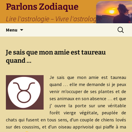
Parlons Zodiaque
Lire l'astrologie – Vivre l'astrologie
Aller
Recherc
Menu
au
contenu
Je sais que mon amie est taureau
quand …
Je sais que mon amie est taureau
quand … elle me demande si je peux
venir m’occuper de ses plantes et de
ses animaux en son absence … et que
j’ ouvre la porte sur une véritable
forêt vierge végétale, peuplée de
chats qui fusent en tous sens, d’un couple de chiens lovés
sur des coussins, et d’un oiseau apprivoisé qui piaffe à ma