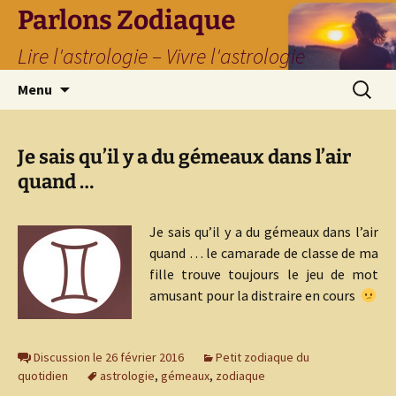
Parlons Zodiaque
Lire l'astrologie – Vivre l'astrologie
Aller
Recherc
Menu
au
contenu
Je sais qu’il y a du gémeaux dans l’air
quand …
Je sais qu’il y a du gémeaux dans l’air
quand … le camarade de classe de ma
fille trouve toujours le jeu de mot
amusant pour la distraire en cours
Discussion le 26 février 2016
Petit zodiaque du
quotidien
astrologie
,
gémeaux
,
zodiaque