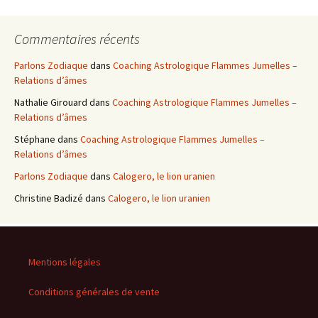
Commentaires récents
Parlons Zodiaque
dans
Coaching Astrologique Flammes Jumelles –
Relations d’âmes
Nathalie Girouard
dans
Coaching Astrologique Flammes Jumelles –
Relations d’âmes
Stéphane
dans
Coaching Astrologique Flammes Jumelles –
Relations d’âmes
Parlons Zodiaque
dans
Calogero, le lion uranien
Christine Badizé
dans
Calogero, le lion uranien
Mentions légales
Conditions générales de vente