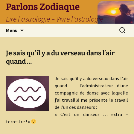
Parlons Zodiaque
Lire l'astrologie – Vivre l'astrologie
Aller
Recherc
Menu
au
contenu
Je sais qu’il y a du verseau dans l’air
quand …
Je sais qu’il y a du verseau dans l’air
quand … l’administrateur d’une
compagnie de danse avec laquelle
j’ai travaillé me présente le travail
de l’un des danseurs :
« C’est un danseur … extra –
terrestre ! »