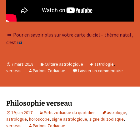
➡ Pour en savoir plus sur votre carte du ciel – thème natal ,
c’est
ici
7 mars 2018
Culture astrologique
astrologie
,
verseau
Parlons Zodiaque
Laisser un commentaire
Philosophie verseau
19 juin 2017
Petit zodiaque du quotidien
astrologie
,
astrologue
,
horoscope
,
signe astrologique
,
signe du zodiaque
,
verseau
Parlons Zodiaque