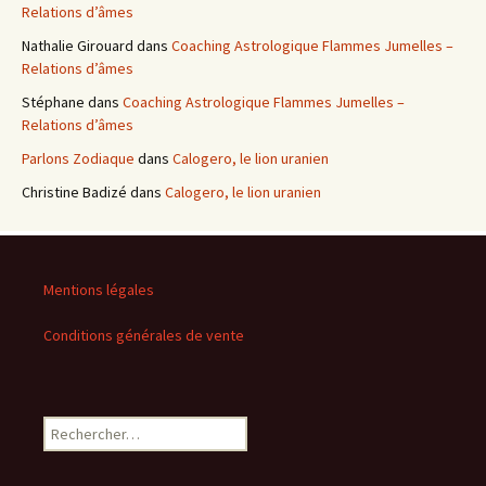
Relations d’âmes
Nathalie Girouard
dans
Coaching Astrologique Flammes Jumelles –
Relations d’âmes
Stéphane
dans
Coaching Astrologique Flammes Jumelles –
Relations d’âmes
Parlons Zodiaque
dans
Calogero, le lion uranien
Christine Badizé
dans
Calogero, le lion uranien
Mentions légales
Conditions générales de vente
Rechercher :