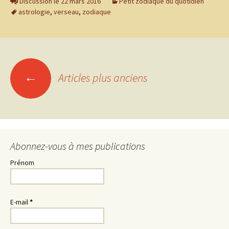
Discussion le 22 mars 2016
Petit zodiaque du quotidien
astrologie
,
verseau
,
zodiaque
Navigation
←
Articles plus anciens
des
articles
Abonnez-vous à mes publications
Prénom
E-mail
*