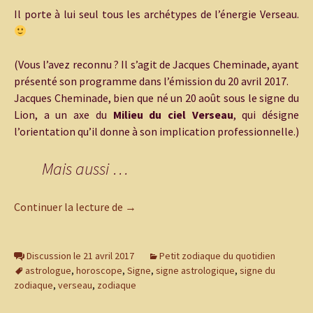
Il porte à lui seul tous les archétypes de l’énergie Verseau.
(Vous l’avez reconnu ? Il s’agit de Jacques Cheminade, ayant
présenté son programme dans l’émission du 20 avril 2017.
Jacques Cheminade, bien que né un 20 août sous le signe du
Lion, a un axe du
Milieu du ciel Verseau
, qui désigne
l’orientation qu’il donne à son implication professionnelle.)
Mais aussi …
Je sais qu’il y a du verseau dans l’air qu
Continuer la lecture de
→
Discussion le 21 avril 2017
Petit zodiaque du quotidien
astrologue
,
horoscope
,
Signe
,
signe astrologique
,
signe du
zodiaque
,
verseau
,
zodiaque