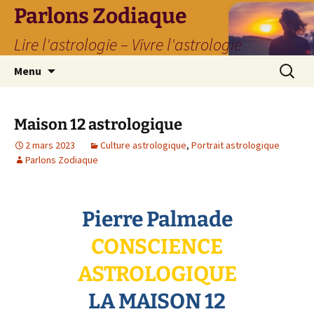
Parlons Zodiaque
Lire l'astrologie – Vivre l'astrologie
Aller
Recherc
Menu
au
contenu
Maison 12 astrologique
2 mars 2023
Culture astrologique
,
Portrait astrologique
Parlons Zodiaque
Pierre Palmade
CONSCIENCE
ASTROLOGIQUE
LA MAISON 12