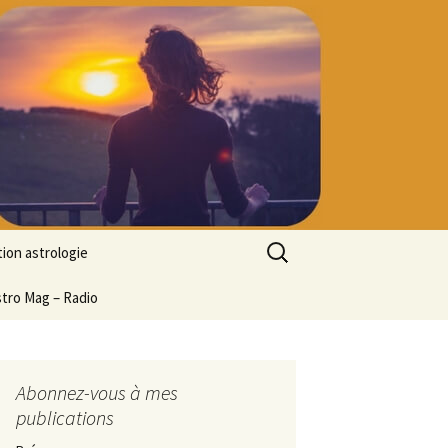
Rechercher :
ion astrologie
tion à l’ASTROLOGIE
stro Mag – Radio
 découverte
particulier
ologie
Abonnez-vous à mes
publications
ion en ligne
ogie