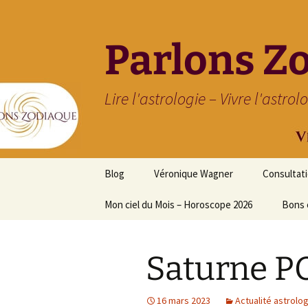
Parlons Z
Lire l'astrologie – Vivre l'astrol
Aller
Blog
Véronique Wagner
Consultat
au
contenu
Mon ciel du Mois – Horoscope 2026
Bons 
Saturne P
16 mars 2023
Actualité astrolo