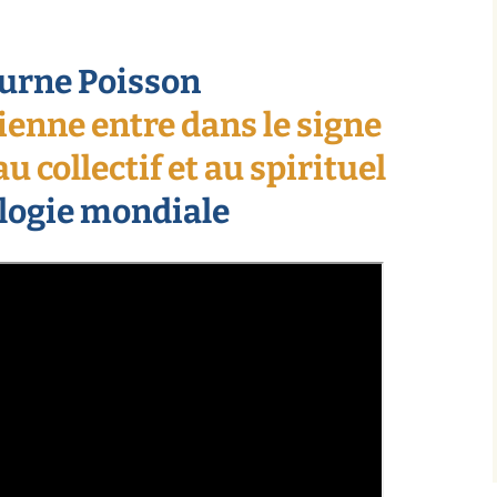
urne Poisson
ienne entre dans le signe
u collectif et au spirituel
logie mondiale