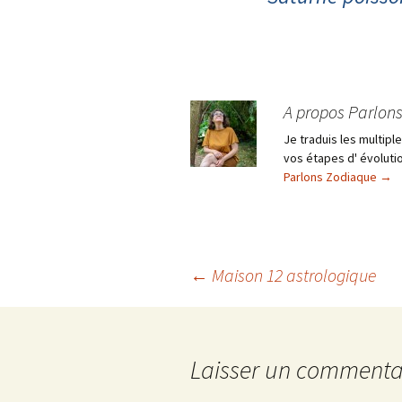
A propos Parlon
Je traduis les multip
vos étapes d' évolutio
Parlons Zodiaque
→
Navigation
←
Maison 12 astrologique
des
Laisser un commenta
articles