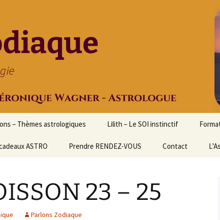
odiaque
ogie
ions – Thèmes astrologiques
Lilith – Le SOI instinctif
Format
cadeaux ASTRO
Prendre RENDEZ-VOUS
Contact
Initia
L’A
Stage
Cours 
OISSON 23 – 25
d’astr
Format
Astrol
gique
Parlons Zodiaque