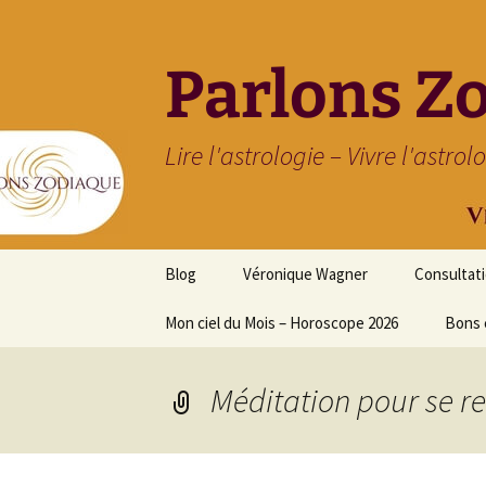
Parlons Z
Lire l'astrologie – Vivre l'astrol
Aller
Blog
Véronique Wagner
Consultat
au
contenu
Mon ciel du Mois – Horoscope 2026
Bons 
Méditation pour se r