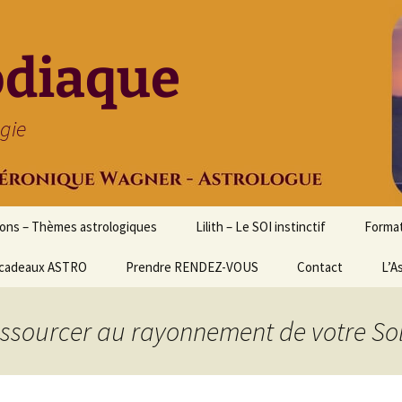
odiaque
ogie
ions – Thèmes astrologiques
Lilith – Le SOI instinctif
Format
cadeaux ASTRO
Prendre RENDEZ-VOUS
Contact
Initia
L’A
Stage
Cours 
essourcer au rayonnement de votre Sol
d’astr
Format
Astrol