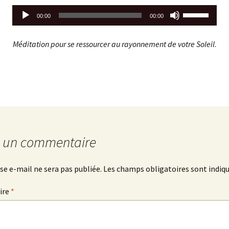
Utilisez
00:00
00:00
les
flèches
Méditation pour se ressourcer au rayonnement de votre Soleil
.
haut/bas
pour
augmenter
ou
diminuer
le
volume.
r un commentaire
se e-mail ne sera pas publiée.
Les champs obligatoires sont indiq
ire
*