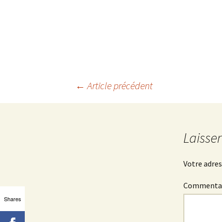
Lecteur
audio
Navigation
←
Article précédent
des
Laisse
articles
Votre adres
Commenta
Shares