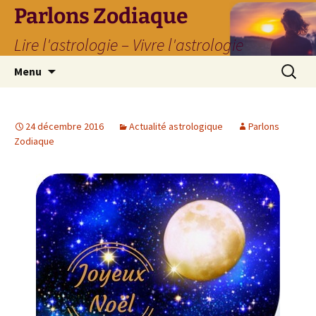
Parlons Zodiaque
Lire l'astrologie – Vivre l'astrologie
Aller
Recherc
Menu
au
contenu
24 décembre 2016
Actualité astrologique
Parlons
Zodiaque