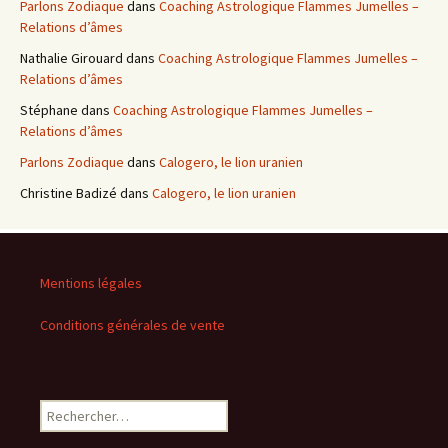
Parlons Zodiaque
dans
Coaching Astrologique Flammes Jumelles –
Relations d’âmes
Nathalie Girouard
dans
Coaching Astrologique Flammes Jumelles –
Relations d’âmes
Stéphane
dans
Coaching Astrologique Flammes Jumelles –
Relations d’âmes
Parlons Zodiaque
dans
Calogero, le lion uranien
Christine Badizé
dans
Calogero, le lion uranien
Mentions légales
Conditions générales de vente
Rechercher :