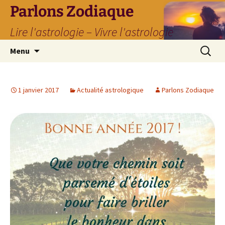
Parlons Zodiaque
Lire l'astrologie – Vivre l'astrologie
Aller
Recherc
Menu
au
contenu
1 janvier 2017
Actualité astrologique
Parlons Zodiaque