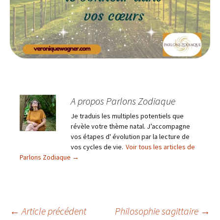
A propos Parlons Zodiaque
Je traduis les multiples potentiels que
révèle votre thème natal. J’accompagne
vos étapes d' évolution par la lecture de
vos cycles de vie.
Voir tous les articles de
Parlons Zodiaque
→
Navigation
←
Article précédent
Philosophie sagittaire
→