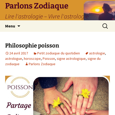
Parlons Zodiaque
Lire l'astrologie – Vivre l'astrologie
Aller
Recherc
Menu
au
contenu
Philosophie poisson
24 avril 2017
Petit zodiaque du quotidien
astrologie
,
astrologue
,
horoscope
,
Poisson
,
signe astrologique
,
signe du
zodiaque
Parlons Zodiaque