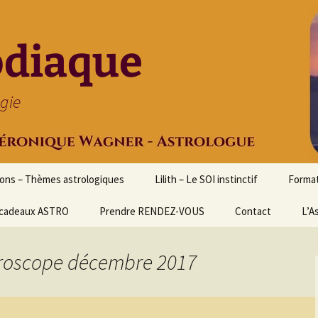
odiaque
ogie
ions – Thèmes astrologiques
Lilith – Le SOI instinctif
Format
cadeaux ASTRO
Prendre RENDEZ-VOUS
Contact
Initia
L’A
Stage
Cours 
horoscope décembre 2017
d’astr
Format
Astrol