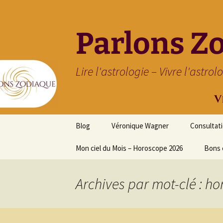
Parlons Z
Lire l'astrologie – Vivre l'astrol
Aller
Blog
Véronique Wagner
Consultat
au
contenu
Mon ciel du Mois – Horoscope 2026
Bons 
Archives par mot-clé : 