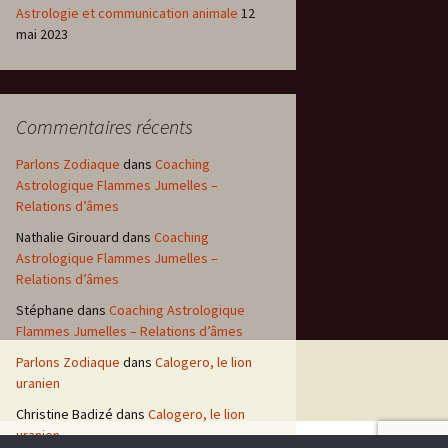
Astrologie et communication animale
12
mai 2023
Commentaires récents
Parlons Zodiaque
dans
Coaching
Astrologique Flammes Jumelles –
Relations d’âmes
Nathalie Girouard
dans
Coaching
Astrologique Flammes Jumelles –
Relations d’âmes
Stéphane
dans
Coaching Astrologique
Flammes Jumelles – Relations d’âmes
Parlons Zodiaque
dans
Calogero, le lion
uranien
Christine Badizé
dans
Calogero, le lion
uranien