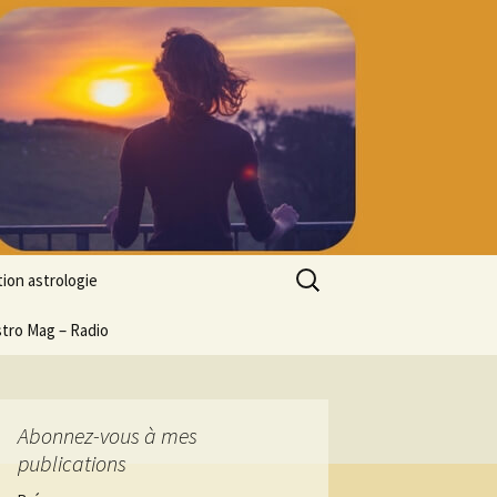
Rechercher :
ion astrologie
tion à l’ASTROLOGIE
stro Mag – Radio
 découverte
particulier
ologie
Abonnez-vous à mes
publications
ion en ligne
ogie