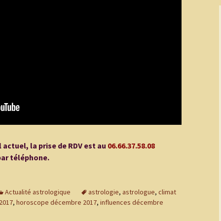
l actuel, la prise de RDV est au
06.66.37.58.08
par téléphone.
Actualité astrologique
astrologie
,
astrologue
,
climat
2017
,
horoscope décembre 2017
,
influences décembre