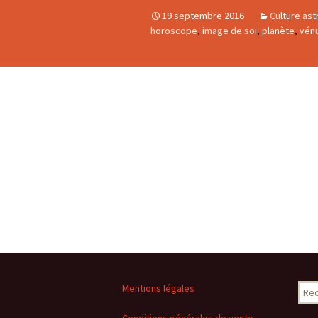
19 septembre 2016
Culture ast
horoscope
,
image de soi
,
planète
,
vén
Rech
Mentions légales