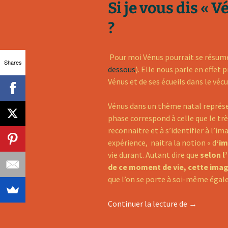
Si je vous dis « 
?
Pour moi Vénus pourrait se résumer
Shares
dessous
). Elle nous parle en effe
Vénus et de ses écueils dans le véc
Vénus dans un thème natal représ
phase correspond à celle que le tr
reconnaitre et à s’identifier à l’im
expérience, naitra la notion « d
‘im
vie durant. Autant dire que
selon l
de ce moment de vie, cette image
que l’on se porte à soi-même éga
Vénus, l’am
Continuer la lecture de
→