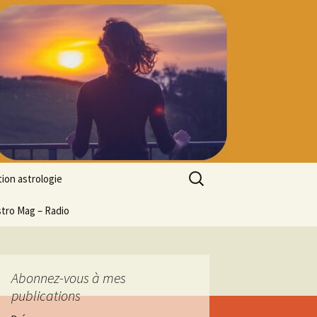
Rechercher :
ion astrologie
tion à l’ASTROLOGIE
stro Mag – Radio
 découverte
particulier
ologie
Abonnez-vous à mes
publications
ion en ligne
ogie