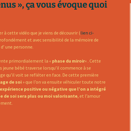
Vénus », ça vous évoque quoi
 à cette vidéo que je viens de découvrir (
lien ci-
t profondément et avec sensibilité de la mémoire de
u d’ une personne.
ente primordialement la «
phase du miroir
« . Cette
ès jeune bébé traverse lorsqu’il commence à se
age qu’il voit se refléter en face. De cette première
age de soi
» que l’on va ensuite véhiculer toute notre
’expérience positive ou négative que l’on a intégré
 de soi sera plus ou moi valorisante
, et l’amour
lement.
our de soi, l’amour des autres