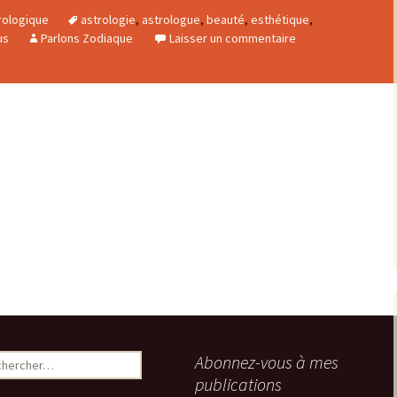
rologique
astrologie
,
astrologue
,
beauté
,
esthétique
,
us
Parlons Zodiaque
Laisser un commentaire
ercher :
Abonnez-vous à mes
publications