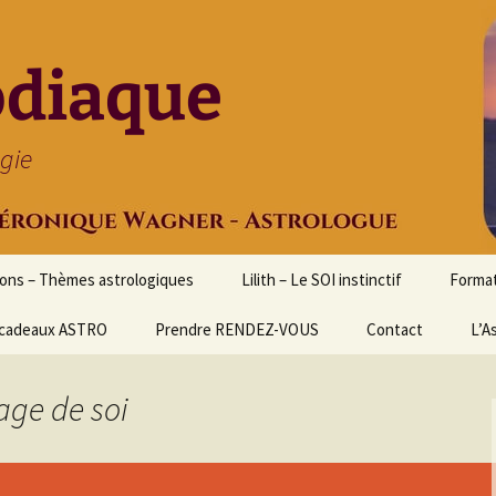
odiaque
ogie
ions – Thèmes astrologiques
Lilith – Le SOI instinctif
Format
cadeaux ASTRO
Prendre RENDEZ-VOUS
Contact
Initia
L’A
Stage
Cours 
age de soi
d’astr
Format
Astrol