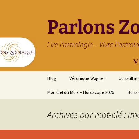
Parlons Z
Lire l'astrologie – Vivre l'astrol
Aller
Blog
Véronique Wagner
Consultat
au
contenu
Mon ciel du Mois – Horoscope 2026
Bons 
Archives par mot-clé : im