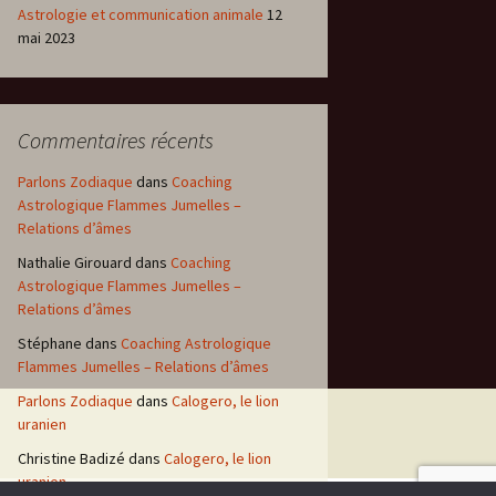
Astrologie et communication animale
12
mai 2023
Commentaires récents
Parlons Zodiaque
dans
Coaching
Astrologique Flammes Jumelles –
Relations d’âmes
Nathalie Girouard
dans
Coaching
Astrologique Flammes Jumelles –
Relations d’âmes
Stéphane
dans
Coaching Astrologique
Flammes Jumelles – Relations d’âmes
Parlons Zodiaque
dans
Calogero, le lion
uranien
Christine Badizé
dans
Calogero, le lion
uranien