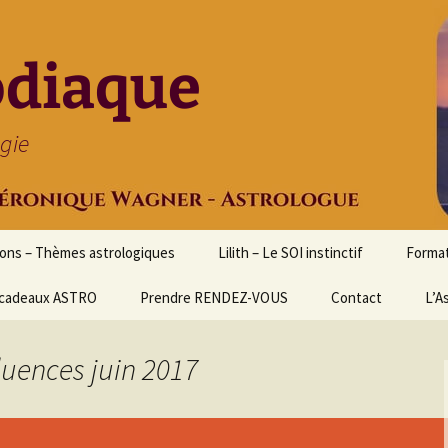
odiaque
ogie
ions – Thèmes astrologiques
Lilith – Le SOI instinctif
Format
cadeaux ASTRO
Prendre RENDEZ-VOUS
Contact
Initia
L’A
Stage
Cours 
fluences juin 2017
d’astr
Format
Astrol