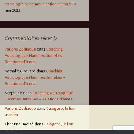
Astrologie et communication animale
12
mai 2023
Commentaires récents
Parlons Zodiaque
dans
Coaching
Astrologique Flammes Jumelles –
Relations d’âmes
Nathalie Girouard
dans
Coaching
Astrologique Flammes Jumelles –
Relations d’âmes
Stéphane
dans
Coaching Astrologique
Flammes Jumelles – Relations d’âmes
Parlons Zodiaque
dans
Calogero, le lion
uranien
Christine Badizé
dans
Calogero, le lion
uranien