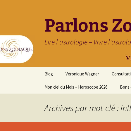
Parlons Z
Lire l'astrologie – Vivre l'astrol
Aller
Blog
Véronique Wagner
Consultat
au
contenu
Mon ciel du Mois – Horoscope 2026
Bons 
Archives par mot-clé : in