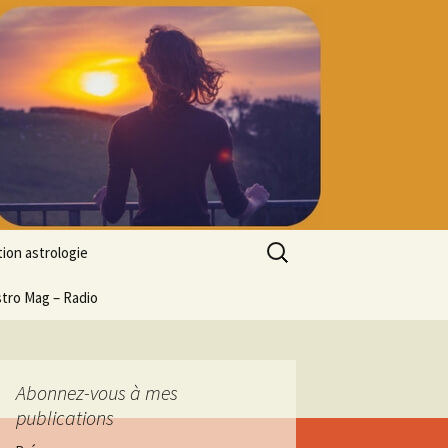
Rechercher :
ion astrologie
tion à l’ASTROLOGIE
stro Mag – Radio
 découverte
particulier
ologie
Abonnez-vous à mes
publications
ion en ligne
ogie