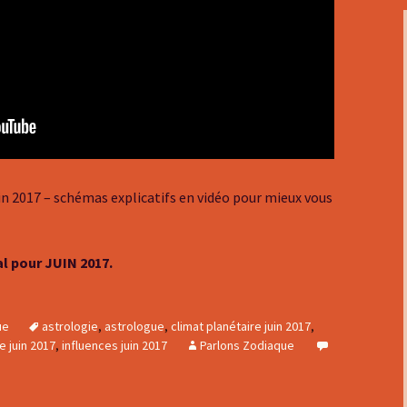
n 2017 – schémas explicatifs en vidéo pour mieux vous
l pour JUIN 2017.
ue
astrologie
,
astrologue
,
climat planétaire juin 2017
,
 juin 2017
,
influences juin 2017
Parlons Zodiaque