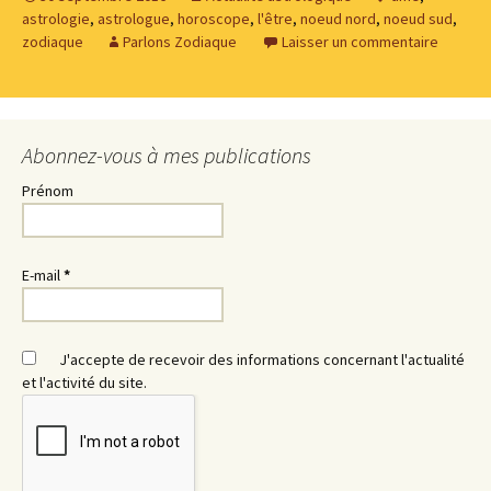
astrologie
,
astrologue
,
horoscope
,
l'être
,
noeud nord
,
noeud sud
,
zodiaque
Parlons Zodiaque
Laisser un commentaire
Abonnez-vous à mes publications
Prénom
E-mail
*
J'accepte de recevoir des informations concernant l'actualité
et l'activité du site.