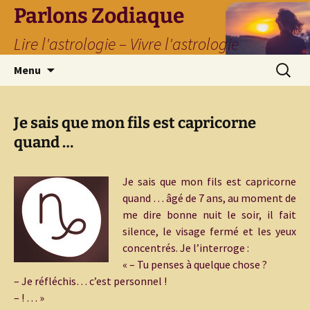
Parlons Zodiaque
Lire l'astrologie – Vivre l'astrologie
Aller
Recherc
Menu
au
contenu
Je sais que mon fils est capricorne
quand …
Je sais que mon fils est capricorne
quand … âgé de 7 ans, au moment de
me dire bonne nuit le soir, il fait
silence, le visage fermé et les yeux
concentrés. Je l’interroge :
« – Tu penses à quelque chose ?
– Je réfléchis… c’est personnel !
– ! … »