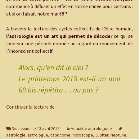
commence à diffuser un effet en forme d’idée pour certains :
et si on faisait notre mai 68 ?
A travers la lecture des cycles collectifs de l’être humain,
l’astrologie est un art qui permet de décoder
ce qui se
joue sur une période donnée au regard du mouvement de
l’inconscient collectif.
Alors, qu’en dit le ciel ?
Le printemps 2018 est–il un mai
68 bis répétita … ou pas ?
Vers un autre mai 68 ?
Continuer la lecture de
→
Discussion le 13 avril 2018
Actualité astrologique
astrologie
,
astrologue
,
capricorne
,
horoscope
,
Jupiter
,
Neptune
,