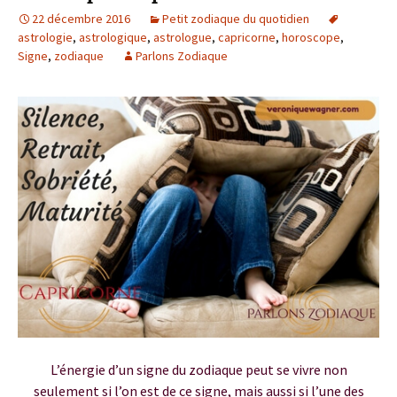
22 décembre 2016
Petit zodiaque du quotidien
astrologie
,
astrologique
,
astrologue
,
capricorne
,
horoscope
,
Signe
,
zodiaque
Parlons Zodiaque
L’énergie d’un signe du zodiaque peut se vivre non
seulement si l’on est de ce signe, mais aussi si l’une des