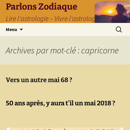
Parlons Zodiaque
Lire l'astrologie – Vivre l'astrologie
Aller
Recherc
Menu
au
contenu
Archives par mot-clé : capricorne
Vers un autre mai 68 ?
50 ans après, y aura t’il un mai 2018 ?
–