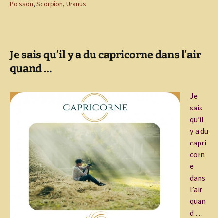
Poisson
,
Scorpion
,
Uranus
Je sais qu’il y a du capricorne dans l’air
quand …
Je
sais
qu’il
y a du
capri
corn
e
dans
l’air
quan
d …